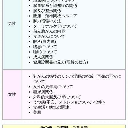
糖尿病について＜3件＞
脳血管系と認知症の関係
脳及び整形関係
腰痛、頚椎間板ヘルニア
脚力増強の方法
男性
ターミナルケアについて
前立腺がんの内容
食道がんについて
眼科(白内障)
喘息について
睡眠について
成人病関係
健康診断書の見方(理解の仕方)
乳がんの術後のリンパ浮腫の軽減、再発の不安に
ついて
女性の更年期について
糖尿病関係
女性
外科的大腸及び胃について
うつ病(不安、ストレス)について＜2件＞
食生活と病気の関連
美肌
その他、ご感想、ご意見等