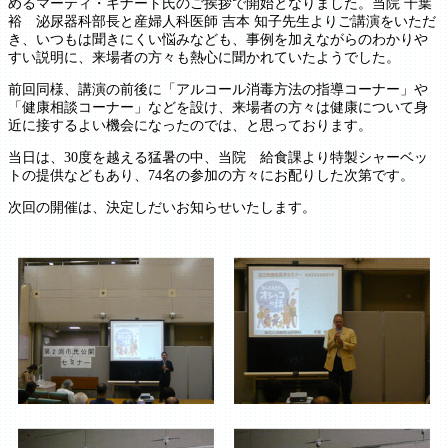
めるマーティ・キナート氏のご挨拶で開始となりました。当院 千葉
裕 泌尿器科部長と産婦人科医師 吉本 知子先生よりご講演をいただ
き、いつもは聞きにくい悩みなども、事例を加えながらのわかりや
すい説明に、来場者の方々も熱心に聞かれていたようでした。
前回同様、講演の前後に「アルコール消毒方法の指導コーナー」や
「健康相談コーナー」などを設け、来場者の方々は健康について身
近に接するよい機会になったのでは、と思っております。
当日は、30度を越える猛暑の中、当院 給食課より特製シャーベッ
トの提供などもあり、74名の参加の方々にお配りした次第です。
次回の開催は、決定しだいお知らせいたします。