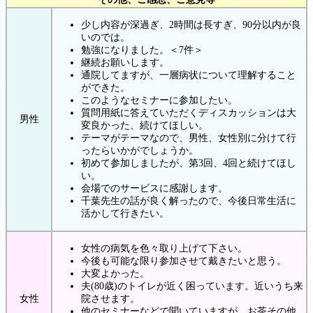
少し内容が深過ぎ、2時間は長すぎ、90分以内が良
いのでは。
勉強になりました。＜7件＞
継続お願いします。
通院してますが、一層病状について理解すること
ができた。
このようなセミナーに参加したい。
質問用紙に答えていただくディスカッションは大
男性
変良かった、続けてほしい。
テーマがテーマなので、男性、女性別に分けて行
ったらいかがでしょうか。
初めて参加しましたが、第3回、4回と続けてほし
い。
会場でのサービスに感謝します。
千葉先生の話が良く解ったので、今後日常生活に
活かして行きたい。
女性の病気を色々取り上げて下さい。
今後も可能な限り参加させて戴きたいと思う。
大変よかった。
夫(80歳)のトイレが近く困っています。近いうち来
女性
院させます。
他のセミナーなどで聞いていますが、お茶その他