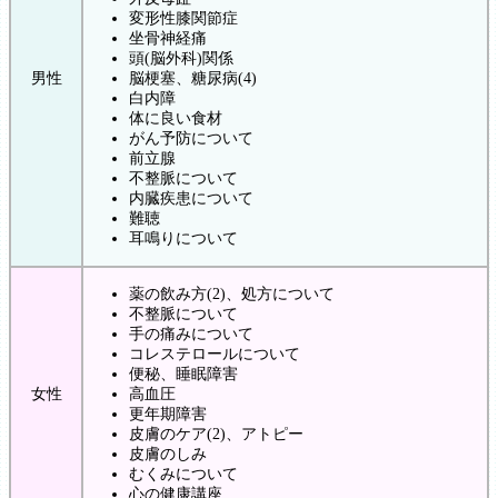
変形性膝関節症
坐骨神経痛
頭(脳外科)関係
男性
脳梗塞、糖尿病(4)
白内障
体に良い食材
がん予防について
前立腺
不整脈について
内臓疾患について
難聴
耳鳴りについて
薬の飲み方(2)、処方について
不整脈について
手の痛みについて
コレステロールについて
便秘、睡眠障害
女性
高血圧
更年期障害
皮膚のケア(2)、アトピー
皮膚のしみ
むくみについて
心の健康講座