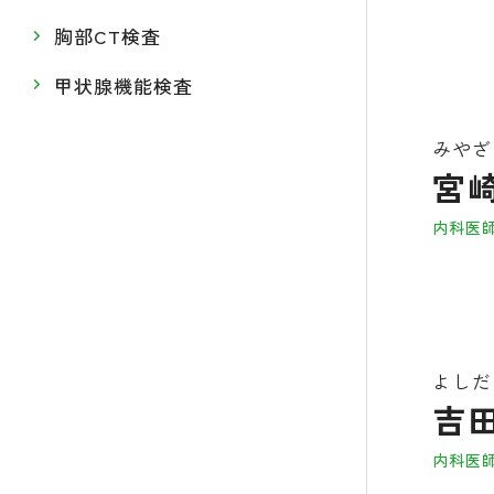
胸部CT検査
甲状腺機能検査
みやざ
宮
内科医
よしだ
吉田
内科医