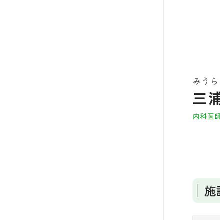
みうら
三浦
内科医
施