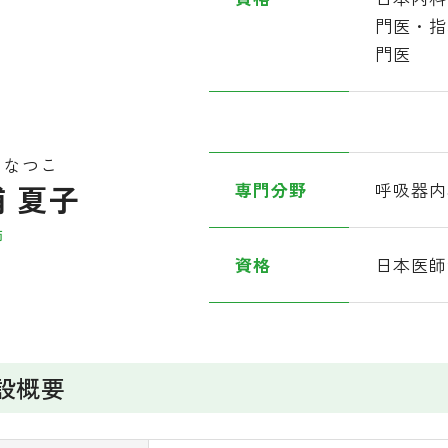
門医・指
門医
 なつこ
 夏子
専門分野
呼吸器内
師
資格
日本医師
設概要