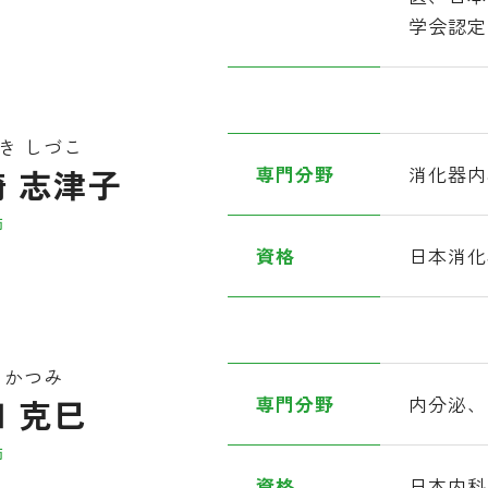
学会認定
き しづこ
崎 志津子
専門分野
消化器内
師
資格
日本消化
 かつみ
 克巳
専門分野
内分泌、
師
資格
日本内科