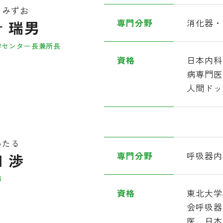
 みずお
 瑞男
専門分野
消化器・
学センター長兼所長
資格
日本内科
病専門医
人間ドッ
わたる
 渉
専門分野
呼吸器内
師
資格
東北大学
会呼吸器
医、日本