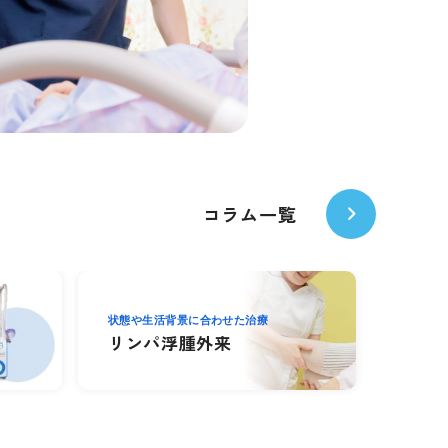
コラム一覧
乳腺外科
状態や生活背景に合わせた治療
乳腺
リンパ浮腫外来
再建