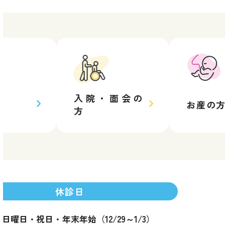
入院・
面会の
方
お産の
方
休診日
・日曜日・祝日
・
年末年始（12/29～1/3）