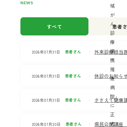
NEWS
域
が
ん
すべて
患者
診
療
連
外来診療担当
患者さん
2026年07月31日
携
推
休診のお知ら
患者さん
2026年07月31日
進
病
院」
ささえて健康
患者さん
2026年07月31日
に
正
式
県民公開講座
患者さん
2026年07月30日