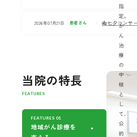
指
定。
🎋七夕コンサ
患者さん
2026年07月21日
が
ん
治
療
の
中
当院の特長
核
と
FEATURES
し
て、
FEATURES 01
公
地域がん診療を
的