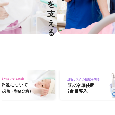
を最小限にするお産
脱毛リスクの軽減を期待
頭皮冷却装置
酔分娩について
2台目導入
痛分娩・和痛分娩）