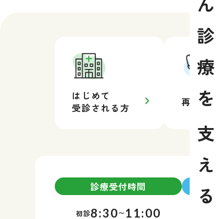
ん
診
療
を
はじめて
再診の
受診される方
支
え
診療受付時間
る
8:30
11:00
土
初診
〜