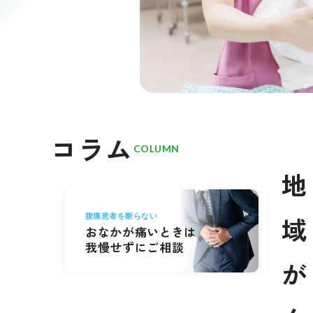
コラム
COLUMN
地
痛み
域
腹痛患者を断らない
おなかが痛いときは
麻
我慢せずにご相談
（無
が