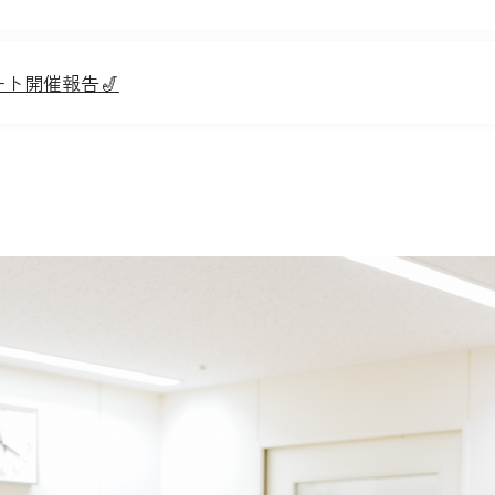
ート開催報告🎷