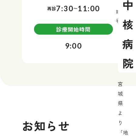
中
7:30
11:00
再診
〜
第二次救
核
者を24
診療開始時間
病
9:00
院
宮
城
県
よ
お知らせ
り
「地