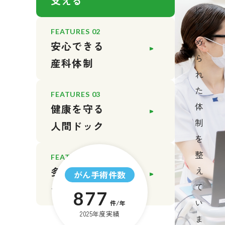
支える
に
認
FEATURES 02
め
安心できる
ら
産科体制
れ
た
FEATURES 03
体
健康を守る
制
人間ドック
を
整
FEATURES 04
多職種による
え
がん手術件数
て
チーム医療
877
い
件/年
2025年度実績
ま